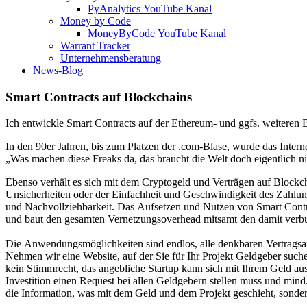
PyAnalytics YouTube Kanal
Money by Code
MoneyByCode YouTube Kanal
Warrant Tracker
Unternehmensberatung
News-Blog
Smart Contracts auf Blockchains
Ich entwickle Smart Contracts auf der Ethereum- und ggfs. weiteren B
In den 90er Jahren, bis zum Platzen der .com-Blase, wurde das Interne
„Was machen diese Freaks da, das braucht die Welt doch eigentlich 
Ebenso verhält es sich mit dem Cryptogeld und Verträgen auf Blockch
Unsicherheiten oder der Einfachheit und Geschwindigkeit des Zahlu
und Nachvollziehbarkeit. Das Aufsetzen und Nutzen von Smart Contrac
und baut den gesamten Vernetzungsoverhead mitsamt den damit verbun
Die Anwendungsmöglichkeiten sind endlos, alle denkbaren Vertragsar
Nehmen wir eine Website, auf der Sie für Ihr Projekt Geldgeber suche
kein Stimmrecht, das angebliche Startup kann sich mit Ihrem Geld a
Investition einen Request bei allen Geldgebern stellen muss und min
die Information, was mit dem Geld und dem Projekt geschieht, sonde