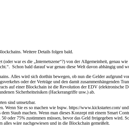
lockchains. Weitere Details folgen bald.
t (oder war es die „Internetszene“?) von der Allgemeinheit, genau wie 
nicht.“. Schon bald darauf war genau diese Welt davon abhängig und wu
ains. Alles wird sich dorthin bewegen, ob nun die Gelder aufgrund vo
ngsverkehrs oder der Verträge und den damit zusammenhängenden Tran
ts auf einer Blockchain ist die Revolution der EDV (elektronische Dat
denen Sicherheitsrisiken (Hackerangriffe usw.) ab.
ten sind umsetzbar.
n. Wenn Sie es so machen wie bspw. https://www.kickstarter.com/ und Si
us dem Staub machen. Wenn man dieses Konzept mit einem Smart Contract
d. 50 oder 75% zustimmen müssen, bevor das Geld freigegeben wird. So 
rn alles wäre nachgewiesen und in die Blockchain gemeißelt.